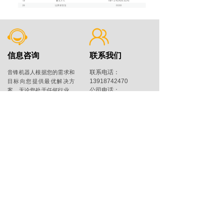
信息咨询
联系我们
联系电话：
音锋机器人根据您的需求和
13918742470
目标向您提供最优解决方
公司电话：
案。
无论您处于任何行业，
021-54075830
我们都将确保解决方案能优
公司邮箱：
化您的业务流程，提升工作
wwg@enfon.com.cn
效率。
提供您的信息 >
微信公众号
抖音