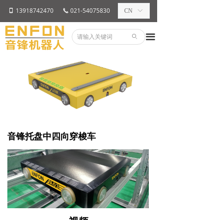
13918742470
021-54075830
넓
끅
CN
ꀅ
끀
ꄙ
音锋托盘中四向穿梭车